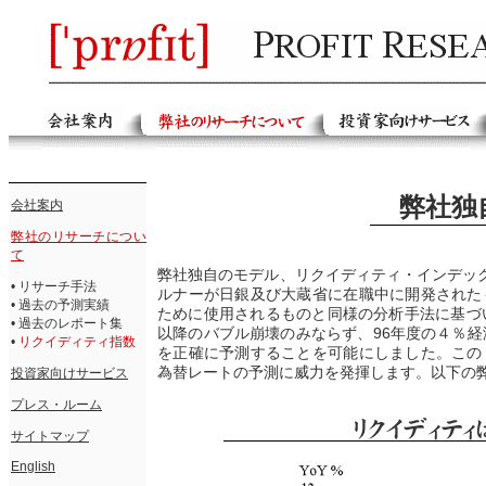
弊社独
会社案内
弊社のリサーチについ
て
弊社独自のモデル、リクイディティ・インデッ
•
リサーチ手法
ルナーが日銀及び大蔵省に在職中に開発された
•
過去の予測実績
ために使用されるものと同様の分析手法に基づ
•
過去のレポート集
以降のバブル崩壊のみならず、96年度の４％経
•
リクイディティ指数
を正確に予測することを可能にしました。この
為替レートの予測に威力を発揮します。以下の
投資家向けサービス
プレス・ルーム
サイトマップ
English